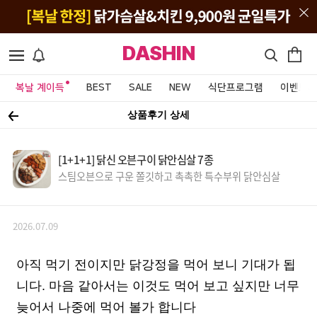
DASHIN
복날 계이득
BEST
SALE
NEW
식단프로그램
이벤트&
상품후기 상세
[1+1+1] 닭신 오븐구이 닭안심살 7종
스팀오븐으로 구운 쫄깃하고 촉촉한 특수부위 닭안심살
2026.07.09
아직 먹기 전이지만 닭강정을 먹어 보니 기대가 됩
니다. 마음 같아서는 이것도 먹어 보고 싶지만 너무
늦어서 나중에 먹어 볼가 합니다