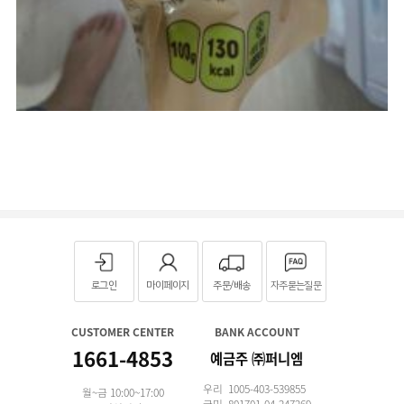
로그인
마이페이지
주문/배송
자주묻는질문
CUSTOMER CENTER
BANK ACCOUNT
1661-4853
예금주 ㈜퍼니엠
우리 1005-403-539855
월~금 10:00~17:00
국민 801701-04-247269