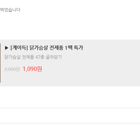
 먹었습니다
▶ [계이득] 닭가슴살 전제품 1팩 특가
닭가슴살 전제품 47종 골라담기
1,090원
2,000원