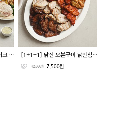
[닭신] 소스 닭가슴살 스테이크 5종
[1+1+1] 닭신 오븐구이 닭안심살 7종
7,500원
12,000원