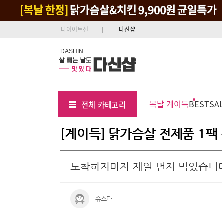
다이어트신
다신샵
DASHIN
Tab
Menu
복날 계이득
BEST
SA
전체 카테고리
Position
[계이득] 닭가슴살 전제품 1팩
도착하자마자 제일 먼저 먹었습니
슈스타