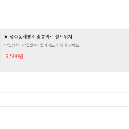
▶ 성수동제빵소 잠봉뵈르 샌드위치
당일생산! 당일발송! 쌀바게트라 속이 편해요.
9,500원