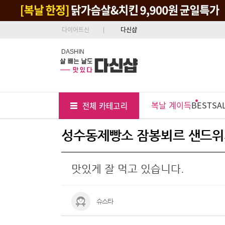
다이어트신
다신샵
DASHIN
Tab
Menu
복날 계이득
BEST
SA
전체 카테고리
Position
성수동제빵소 잠봉뵈르 샌드위치
맛있게 잘 먹고 있습니다.
슈스타