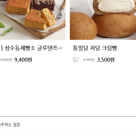
[2+1] 성수동제빵소 글루텐프리 단백한빵 4종
통밀당 저당 크림빵
9,400원
3,500원
18,000원
4,900원
자주하는 질문