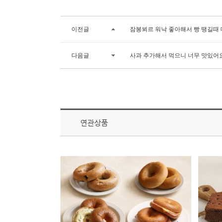
이전글
잠봉뵈르 워낙 좋아해서 빵 땡길때 
다음글
사과 추가해서 먹으니 너무 맛있어
연관상품