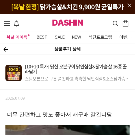
DASHIN
복날 계이득
BEST
SALE
NEW
식단프로그램
이벤트&
상품후기 상세
[10+10 특가] 닭신 오븐구이 닭안심살&닭가슴살 16종 골
라담기
스팀오븐으로 구운 쫄깃하고 촉촉한 닭안심살&소스닭가슴살
특가!
2026.07.09
너무 간편하고 맛도 좋아서 재구매 갈깁니당