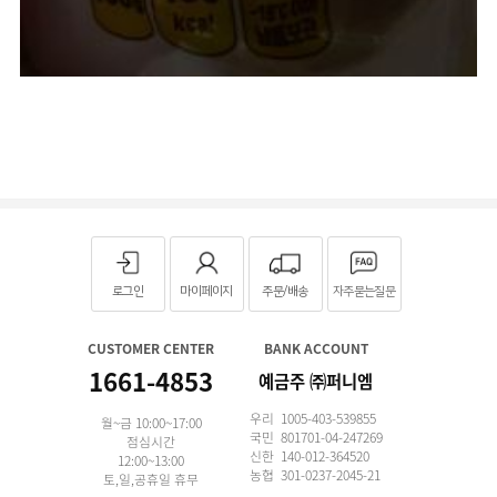
로그인
마이페이지
주문/배송
자주묻는질문
CUSTOMER CENTER
BANK ACCOUNT
1661-4853
예금주 ㈜퍼니엠
우리 1005-403-539855
월~금 10:00~17:00
국민 801701-04-247269
점심시간
신한 140-012-364520
12:00~13:00
농협 301-0237-2045-21
토,일,공휴일 휴무