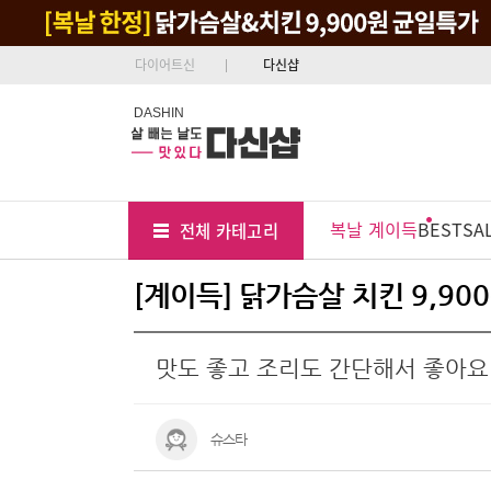
다이어트신
다신샵
DASHIN
Tab
Menu
복날 계이득
BEST
SA
전체 카테고리
Position
[계이득] 닭가슴살 치킨 9,90
맛도 좋고 조리도 간단해서 좋아요
슈스타