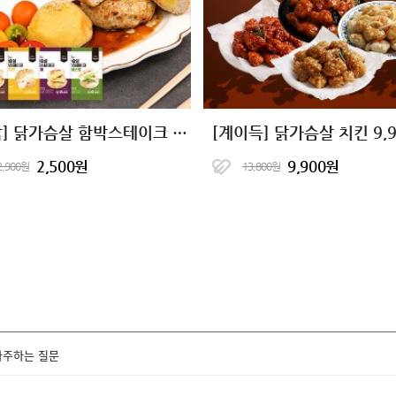
[허닭] 닭가슴살 함박스테이크 4종
2,500원
9,900원
2,900원
13,800원
자주하는 질문