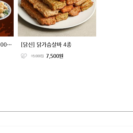
[계이득] 닭가슴살 치킨 9,900원 균일가
[닭신] 닭가슴살바 4종
7,500원
15,000원