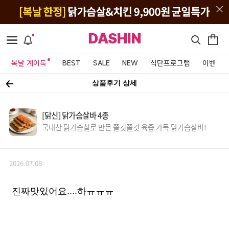
DASHIN
복날 계이득
BEST
SALE
NEW
식단프로그램
이벤트&
상품후기 상세
[닭신] 닭가슴살바 4종
국내산 닭가슴살로 만든 쫄깃쫄깃 육즙 가득 닭가슴살바!
2026.07.08
진짜맛있어요....하ㅠㅠㅠ