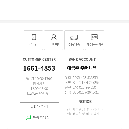
로그인
마이페이지
주문/배송
자주묻는질문
CUSTOMER CENTER
BANK ACCOUNT
1661-4853
예금주 ㈜퍼니엠
우리 1005-403-539855
월~금 10:00~17:00
국민 801701-04-247269
점심시간
신한 140-012-364520
12:00~13:00
농협 301-0237-2045-21
토,일,공휴일 휴무
NOTICE
1:1문의하기
7월 배송일정 및 고객센터 업무 안내
6월 배송일정 및 고객센터 업무 안내
톡톡 채팅상담