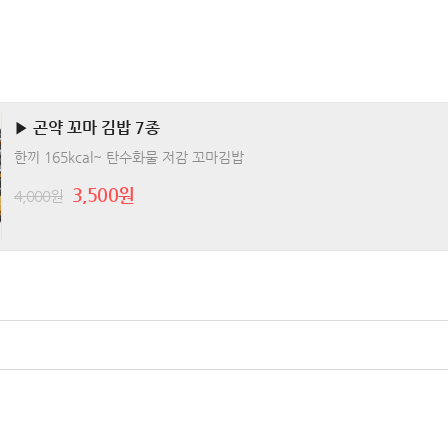
▶ 곤약 꼬마 김밥 7종
한끼 165kcal~ 탄수화물 저감 꼬마김밥
3,500원
4,000원