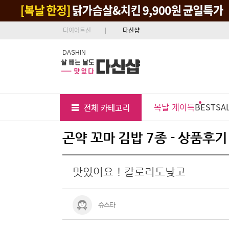
다이어트신
다신샵
DASHIN
Tab
Menu
복날 계이득
BEST
SA
전체 카테고리
Position
곤약 꼬마 김밥 7종 - 상품후기
맛있어요 ! 칼로리도낮고
슈스타