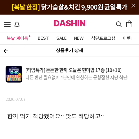
DASHIN
복날 계이득
BEST
SALE
NEW
식단프로그램
이벤트&
상품후기 상세
[타임특가] 든든한 한끼 오늘은 현미밥 17종 (10+10)
다른 반찬 필요없이 4분만에 완성하는 균형잡힌 저당 식단!
2026.07.07
한끼 먹기 적당했어요~ 맛도 적당하고~