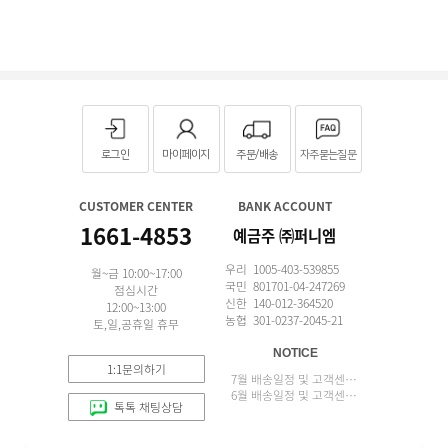
로그인
마이페이지
주문/배송
자주묻는질문
CUSTOMER CENTER
BANK ACCOUNT
1661-4853
예금주 ㈜퍼니엠
우리 1005-403-539855
월~금 10:00~17:00
국민 801701-04-247269
점심시간
신한 140-012-364520
12:00~13:00
농협 301-0237-2045-21
토,일,공휴일 휴무
NOTICE
1:1문의하기
7월 배송일정 및 고객센터 업무 안내
6월 배송일정 및 고객센터 업무 안내
톡톡 채팅상담