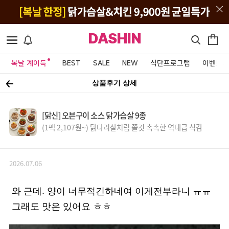
DASHIN
복날 계이득
BEST
SALE
NEW
식단프로그램
이벤트&
상품후기 상세
[닭신] 오븐구이 소스 닭가슴살 9종
(1팩 2,107원~) 닭다리살처럼 쫄깃 촉촉한 역대급 식감
2026.07.06
와 근데. 양이 너무적긴하네여 이게전부라니 ㅠㅠ
그래도 맛은 있어요 ㅎㅎ