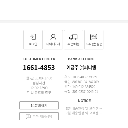
로그인
마이페이지
주문/배송
자주묻는질문
CUSTOMER CENTER
BANK ACCOUNT
1661-4853
예금주 ㈜퍼니엠
우리 1005-403-539855
월~금 10:00~17:00
국민 801701-04-247269
점심시간
신한 140-012-364520
12:00~13:00
농협 301-0237-2045-21
토,일,공휴일 휴무
NOTICE
1:1문의하기
8월 배송일정 및 고객센터 업무 안내
7월 배송일정 및 고객센터 업무 안내
톡톡 채팅상담