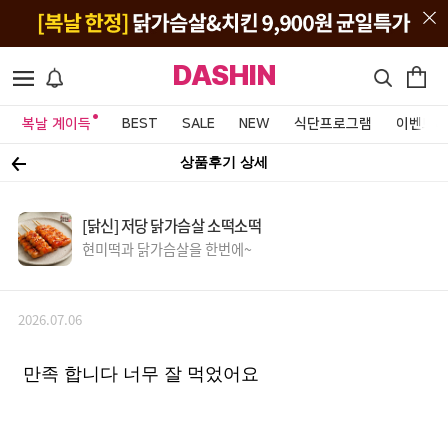
DASHIN
복날 계이득
BEST
SALE
NEW
식단프로그램
이벤트&
상품후기 상세
[닭신] 저당 닭가슴살 소떡소떡
현미떡과 닭가슴살을 한번에~
2026.07.06
만족 합니다 너무 잘 먹었어요