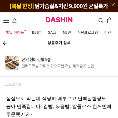
DASHIN
복날 계이득
BEST
SALE
NEW
식단프로그램
이벤트&
상품후기 상세
곤약 현미 김밥 5종
샐러드만큼 가벼운 탄수화물 저감 특허받은 김밥
2026.07.06
점심으로 먹는데 적당히 배부르고 단백질함량도
높아 만족합니다. 김밥, 볶음밥, 알룰로스 한꺼번에
주문했어요~