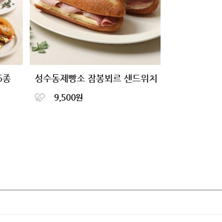
6종
성수동제빵소 잠봉뵈르 샌드위치
9,500원