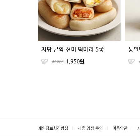
저당 곤약 현미 떡마리 5종
통밀
1,950원
3,100원
개인정보처리방침
제휴·입점 문의
이용약관