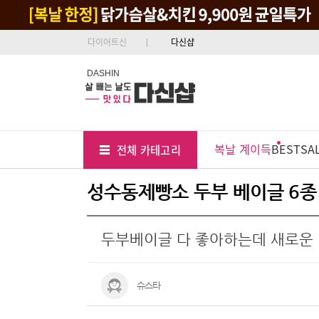
다이어트신
다신샵
DASHIN
Tab
Menu
복날 계이득
BEST
SA
전체 카테고리
Position
성수동제빵소 두부 베이글 6종
두부베이글 다 좋아하는데 새로운
슈스타