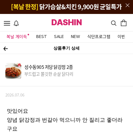
DASHIN
복날 계이득
BEST
SALE
NEW
식단프로그램
이벤트&
상품후기 상세
성수동905 저당 닭강정 2종
부드럽고 쫄깃한 순살 닭다리
2026.07.06
맛있어요
양념 닭강정과 번갈아 먹으니까 안 질리고 좋더라
구요