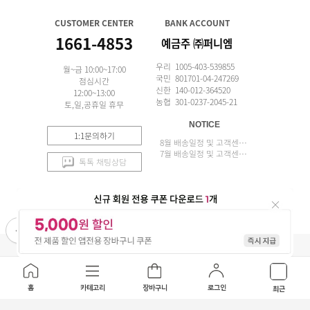
CUSTOMER CENTER
BANK ACCOUNT
1661-4853
예금주 ㈜퍼니엠
우리 1005-403-539855
월~금 10:00~17:00
국민 801701-04-247269
점심시간
신한 140-012-364520
12:00~13:00
농협 301-0237-2045-21
토,일,공휴일 휴무
NOTICE
1:1문의하기
8월 배송일정 및 고객센터 업무 안내
7월 배송일정 및 고객센터 업무 안내
톡톡 채팅상담
APP 설치
(주)퍼니엠 사업자정보
사업자번호조회
구매안전서비스
개인정보취급방침
이용약관
홈
카테고리
장바구니
로그인
최근