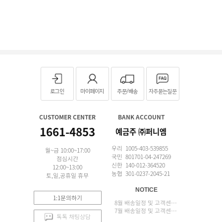
로그인
마이페이지
주문/배송
자주묻는질문
CUSTOMER CENTER
BANK ACCOUNT
1661-4853
예금주 ㈜퍼니엠
우리 1005-403-539855
월~금 10:00~17:00
국민 801701-04-247269
점심시간
신한 140-012-364520
12:00~13:00
농협 301-0237-2045-21
토,일,공휴일 휴무
NOTICE
1:1문의하기
8월 배송일정 및 고객센터 업무 안내
7월 배송일정 및 고객센터 업무 안내
톡톡 채팅상담