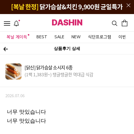
DASHIN
복날 계이득
BEST
SALE
NEW
식단프로그램
이벤트&
상품후기 상세
[닭신] 닭가슴살 소시지 6종
(1팩 1,383원~) 탱글탱글한 역대급 식감
2026.07.06
너무 맛있습니다
너무 맛있습니다