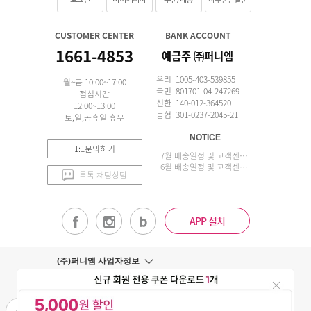
CUSTOMER CENTER
BANK ACCOUNT
1661-4853
예금주 ㈜퍼니엠
우리 1005-403-539855
월~금 10:00~17:00
국민 801701-04-247269
점심시간
신한 140-012-364520
12:00~13:00
농협 301-0237-2045-21
토,일,공휴일 휴무
NOTICE
1:1문의하기
7월 배송일정 및 고객센터 업무 안내
6월 배송일정 및 고객센터 업무 안내
톡톡 채팅상담
APP 설치
(주)퍼니엠 사업자정보
사업자번호조회
구매안전서비스
개인정보취급방침
이용약관