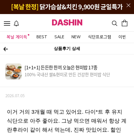
DASHIN
복날 계이득
BEST
SALE
NEW
식단프로그램
이벤트&
상품후기 상세
[1+1+1] 든든한 한끼 오늘은 현미밥 17종
100% 국내산 쌀&현미로 만든 건강한 현미밥 식단
2026.07.05
이거 거의 3개월 때 먹고 있어요. 다이*트 후 유지
식단으로 아주 좋아요. 그냥 먹으면 매워서 항상 계
란후라이 같이 해서 먹는데, 진짜 맛있어요. 할인