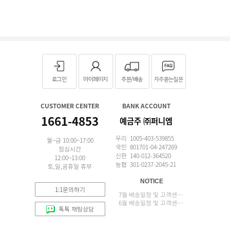
로그인
마이페이지
주문/배송
자주묻는질문
CUSTOMER CENTER
BANK ACCOUNT
1661-4853
예금주 ㈜퍼니엠
우리 1005-403-539855
월~금 10:00~17:00
국민 801701-04-247269
점심시간
신한 140-012-364520
12:00~13:00
농협 301-0237-2045-21
토,일,공휴일 휴무
NOTICE
1:1문의하기
7월 배송일정 및 고객센터 업무 안내
6월 배송일정 및 고객센터 업무 안내
톡톡 채팅상담