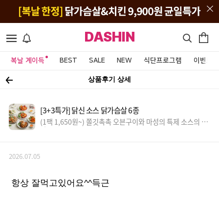
DASHIN
복날 계이득
BEST
SALE
NEW
식단프로그램
이벤트&
상품후기 상세
[3+3특가] 닭신 소스 닭가슴살 6종
(1팩 1,650원~) 쫄깃촉촉 오븐구이와 마성의 특제 소스의 만
남!
2026.07.05
항상 잘먹고있어요^^득근