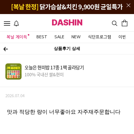
DASHIN
복날 계이득
BEST
SALE
NEW
식단프로그램
이벤트&
상품후기 상세
오늘은 현미밥 17종 1팩 골라담기
100% 국내산 쌀&현미
2026.07.04
맛과 적당한 량이 너무좋아요 자주재주문합니다