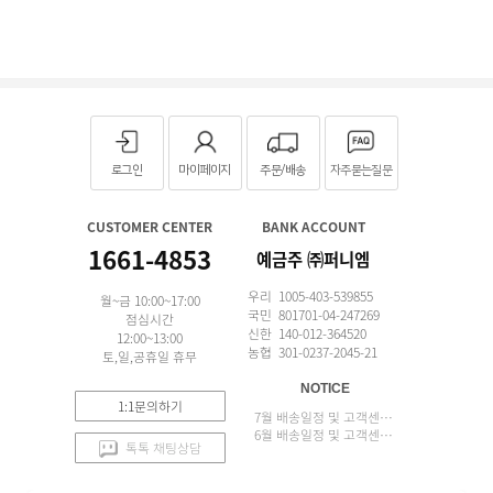
로그인
마이페이지
주문/배송
자주묻는질문
CUSTOMER CENTER
BANK ACCOUNT
1661-4853
예금주 ㈜퍼니엠
우리 1005-403-539855
월~금 10:00~17:00
국민 801701-04-247269
점심시간
신한 140-012-364520
12:00~13:00
농협 301-0237-2045-21
토,일,공휴일 휴무
NOTICE
1:1문의하기
7월 배송일정 및 고객센터 업무 안내
6월 배송일정 및 고객센터 업무 안내
톡톡 채팅상담