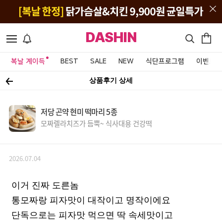
DASHIN
복날 계이득
BEST
SALE
NEW
식단프로그램
이벤트&
상품후기 상세
저당 곤약 현미 떡마리 5종
모짜렐라치즈가 듬뿍~ 식사대용 건강떡
2026.07.04
이거 진짜 도른놈
통모짜랑 피자맛이 대작이고 명작이에요
단독으로는 피자맛 먹으면 딱 속세맛이고