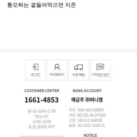
통모짜는 곁들여먹으면 지존
로그인
마이페이지
주문/배송
자주묻는질문
CUSTOMER CENTER
BANK ACCOUNT
1661-4853
예금주 ㈜퍼니엠
우리 1005-403-539855
월~금 10:00~17:00
국민 801701-04-247269
점심시간
신한 140-012-364520
12:00~13:00
농협 301-0237-2045-21
토,일,공휴일 휴무
NOTICE