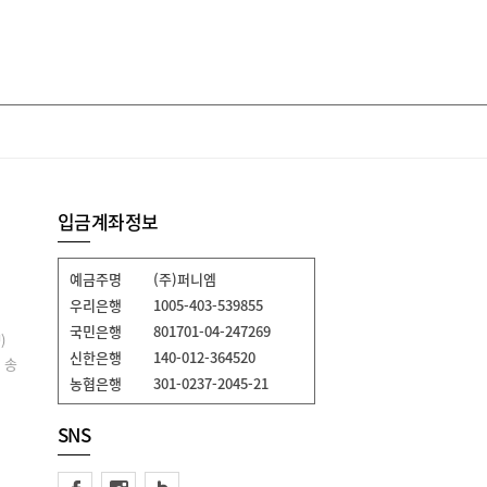
입금계좌정보
예금주명
(주)퍼니엠
우리은행
1005-403-539855
국민은행
801701-04-247269
)
신한은행
140-012-364520
 송
농협은행
301-0237-2045-21
SNS