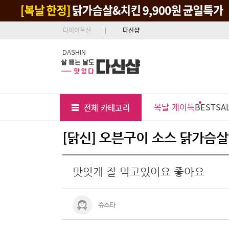
다이어트신
다신샵
DASHIN
Tab
Menu
복날 계이득
BEST
SA
전체 카테고리
Position
[닭신] 오븐구이 소스 닭가슴살
맛잇게 잘 먹고있어요 좋아요
슈스타