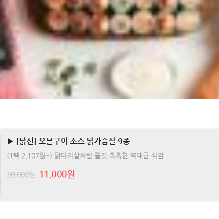
▶ [닭신] 오븐구이 소스 닭가슴살 9종
(1팩 2,107원~) 닭다리살처럼 쫄깃 촉촉한 역대급 식감
11,000원
20,000원