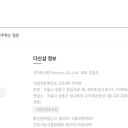
자주하는 질문
다신샵 정보
(주)퍼니엠 Funnym Co.,Ltd. 대표 김흥조
사업자등록번호 220-86-74148
본점 : 서울시 성동구 왕십리로 58, 905호(성수동1가, FORHU
영업소 : 서울시 성동구 광나루로 275(세신빌딩 3층 315-22호
정동)
사업자번호조회
통신판매업신고 제2012-서울성동0616
건강기능식품판매업 제2015-0281645