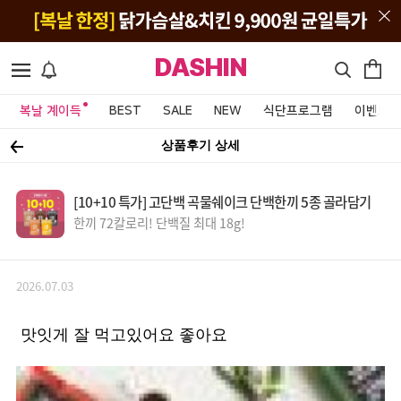
DASHIN
복날 계이득
BEST
SALE
NEW
식단프로그램
이벤트&
상품후기 상세
[10+10 특가] 고단백 곡물쉐이크 단백한끼 5종 골라담기
한끼 72칼로리! 단백질 최대 18g!
2026.07.03
맛잇게 잘 먹고있어요 좋아요