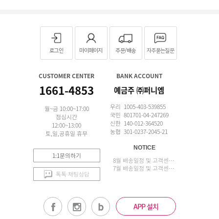
로그인
마이페이지
주문/배송
자주묻는질문
CUSTOMER CENTER
BANK ACCOUNT
1661-4853
예금주 ㈜퍼니엠
우리 1005-403-539855
월~금 10:00~17:00
국민 801701-04-247269
점심시간
신한 140-012-364520
12:00~13:00
농협 301-0237-2045-21
토,일,공휴일 휴무
NOTICE
1:1문의하기
8월 배송일정 및 고객센터 업무 안내
7월 배송일정 및 고객센터 업무 안내
톡톡 채팅상담
APP 설치