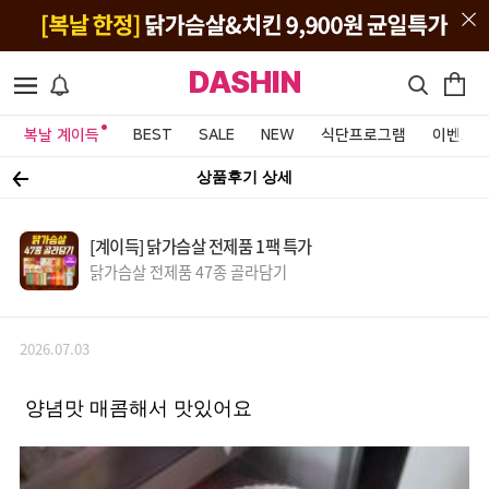
DASHIN
복날 계이득
BEST
SALE
NEW
식단프로그램
이벤트&
상품후기 상세
[계이득] 닭가슴살 전제품 1팩 특가
닭가슴살 전제품 47종 골라담기
2026.07.03
양념맛 매콤해서 맛있어요