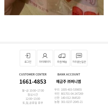
로그인
마이페이지
주문/배송
자주묻는질문
CUSTOMER CENTER
BANK ACCOUNT
1661-4853
예금주 ㈜퍼니엠
우리 1005-403-539855
월~금 10:00~17:00
국민 801701-04-247269
점심시간
신한 140-012-364520
12:00~13:00
농협 301-0237-2045-21
토,일,공휴일 휴무