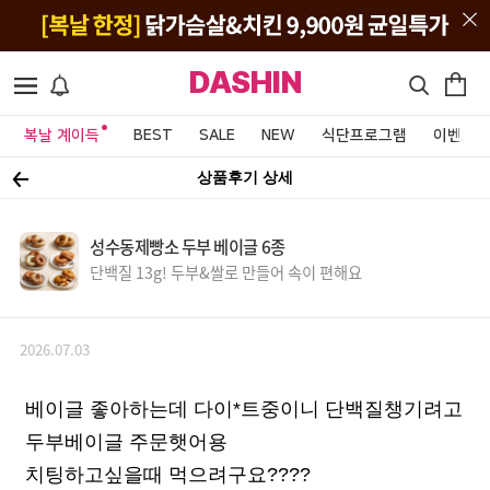
DASHIN
복날 계이득
BEST
SALE
NEW
식단프로그램
이벤트&
상품후기 상세
성수동제빵소 두부 베이글 6종
단백질 13g! 두부&쌀로 만들어 속이 편해요
2026.07.03
베이글 좋아하는데 다이*트중이니 단백질챙기려고
두부베이글 주문햇어용
치팅하고싶을때 먹으려구요????