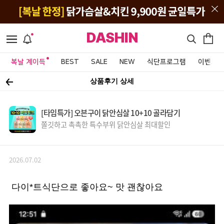
DASHIN
복날 계이득
BEST
SALE
NEW
식단프로그램
이벤트&
상품후기 상세
[타임특가] 오븐구이 닭안심살 10+10 골라담기
쫄깃하고 촉촉한 특수부위 닭안심살 최대할인
2026.07.02
다이*트식단으로 좋아요~ 맛 괜찮아요