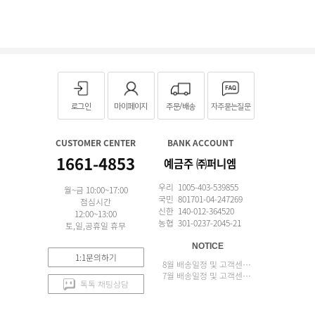
로그인
마이페이지
주문/배송
자주묻는질문
CUSTOMER CENTER
BANK ACCOUNT
1661-4853
예금주 ㈜퍼니엠
우리 1005-403-539855
월~금 10:00~17:00
국민 801701-04-247269
점심시간
신한 140-012-364520
12:00~13:00
농협 301-0237-2045-21
토,일,공휴일 휴무
NOTICE
1:1문의하기
8월 배송일정 및 고객센터 업무 안내
7월 배송일정 및 고객센터 업무 안내
톡톡 채팅상담