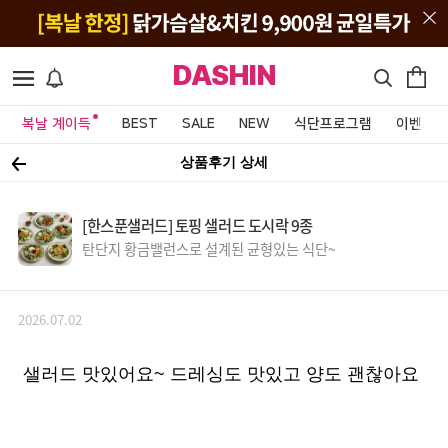
DASHIN
복날 계이득
BEST
SALE
NEW
식단프로그램
이벤트&
상품후기 상세
[한스푼샐러드] 토핑 샐러드 도시락 9종
탄단지 황금밸런스로 설계된 균형있는 식단~
2026.07.02
샐러드 맛있어요~ 드레싱도 맛있고 양도 괜찮아요