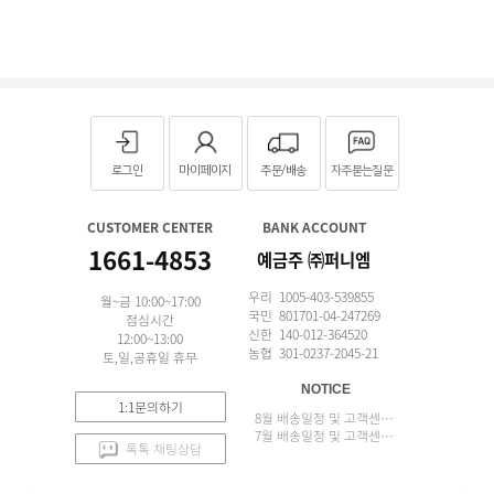
로그인
마이페이지
주문/배송
자주묻는질문
CUSTOMER CENTER
BANK ACCOUNT
1661-4853
예금주 ㈜퍼니엠
우리 1005-403-539855
월~금 10:00~17:00
국민 801701-04-247269
점심시간
신한 140-012-364520
12:00~13:00
농협 301-0237-2045-21
토,일,공휴일 휴무
NOTICE
1:1문의하기
8월 배송일정 및 고객센터 업무 안내
7월 배송일정 및 고객센터 업무 안내
톡톡 채팅상담