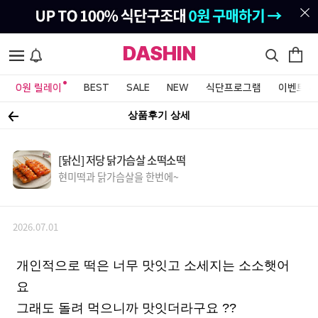
DASHIN
0원 릴레이
BEST
SALE
NEW
식단프로그램
이벤트&
상품후기 상세
[닭신] 저당 닭가슴살 소떡소떡
현미떡과 닭가슴살을 한번에~
2026.07.01
개인적으로 떡은 너무 맛잇고 소세지는 소소햇어
요
그래도 돌려 먹으니까 맛잇더라구요 ??