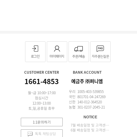
로그인
마이페이지
주문/배송
자주묻는질문
CUSTOMER CENTER
BANK ACCOUNT
1661-4853
예금주 ㈜퍼니엠
우리 1005-403-539855
월~금 10:00~17:00
국민 801701-04-247269
점심시간
신한 140-012-364520
12:00~13:00
농협 301-0237-2045-21
토,일,공휴일 휴무
NOTICE
1:1문의하기
7월 배송일정 및 고객센터 업무 안내
6월 배송일정 및 고객센터 업무 안내
톡톡 채팅상담