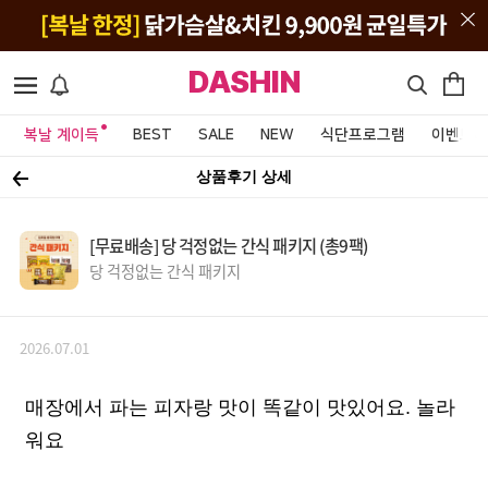
DASHIN
복날 계이득
BEST
SALE
NEW
식단프로그램
이벤트&
상품후기 상세
[무료배송] 당 걱정없는 간식 패키지 (총9팩)
당 걱정없는 간식 패키지
2026.07.01
매장에서 파는 피자랑 맛이 똑같이 맛있어요. 놀라
워요