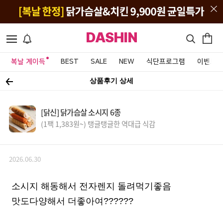
DASHIN
복날 계이득
BEST
SALE
NEW
식단프로그램
이벤트&
상품후기 상세
[닭신] 닭가슴살 소시지 6종
(1팩 1,383원~) 탱글탱글한 역대급 식감
2026.06.30
소시지 해동해서 전자렌지 돌려먹기좋음
맛도다양해서 더좋아여??????