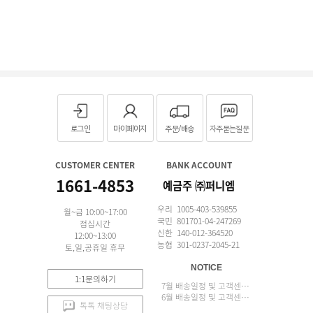
로그인
마이페이지
주문/배송
자주묻는질문
CUSTOMER CENTER
BANK ACCOUNT
1661-4853
예금주 ㈜퍼니엠
우리 1005-403-539855
월~금 10:00~17:00
국민 801701-04-247269
점심시간
신한 140-012-364520
12:00~13:00
농협 301-0237-2045-21
토,일,공휴일 휴무
NOTICE
1:1문의하기
7월 배송일정 및 고객센터 업무 안내
6월 배송일정 및 고객센터 업무 안내
톡톡 채팅상담