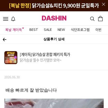
DASHIN
복날 계이득
BEST
SALE
NEW
식단프로그램
이벤트&
상품후기 상세
[계이득] 닭가슴살 혼합 패키지 특가
닭가슴살 필수 인기템만 모아~
2026.06.30
배송 빠르게 잘 받았습니다