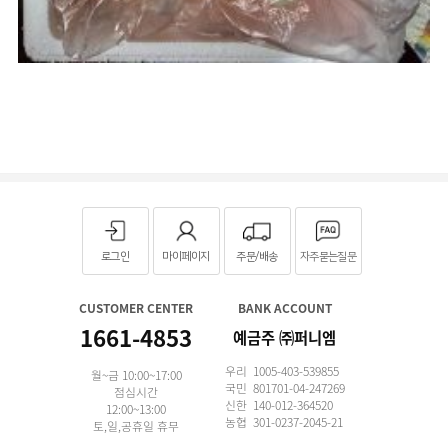
로그인
마이페이지
주문/배송
자주묻는질문
CUSTOMER CENTER
BANK ACCOUNT
1661-4853
예금주 ㈜퍼니엠
우리 1005-403-539855
월~금 10:00~17:00
국민 801701-04-247269
점심시간
신한 140-012-364520
12:00~13:00
농협 301-0237-2045-21
토,일,공휴일 휴무