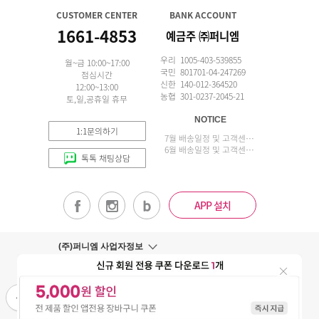
CUSTOMER CENTER
BANK ACCOUNT
1661-4853
예금주 ㈜퍼니엠
우리 1005-403-539855
월~금 10:00~17:00
국민 801701-04-247269
점심시간
신한 140-012-364520
12:00~13:00
농협 301-0237-2045-21
토,일,공휴일 휴무
NOTICE
1:1문의하기
7월 배송일정 및 고객센터 업무 안내
6월 배송일정 및 고객센터 업무 안내
톡톡 채팅상담
APP 설치
(주)퍼니엠 사업자정보
사업자번호조회
구매안전서비스
개인정보취급방침
이용약관