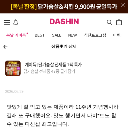
DASHIN
복날 계이득
BEST
SALE
NEW
식단프로그램
이벤트&
상품후기 상세
[계이득] 닭가슴살 전제품 1팩 특가
닭가슴살 전제품 47종 골라담기
2026.06.29
맛있게 잘 먹고 있는 제품이라 11주년 기념행사하
길래 또 구매했어요. 맛도 챙기면서 다이*트도 할
수 있는 다신샵 최고입니다.