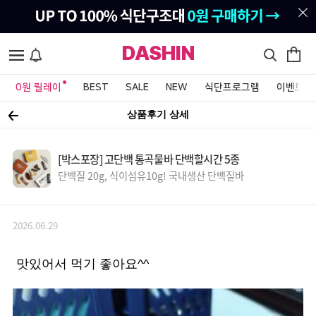
DASHIN
0원 릴레이
BEST
SALE
NEW
식단프로그램
이벤트&
상품후기 상세
[박스포장] 고단백 통곡물바 단백할시간 5종
단백질 20g, 식이섬유10g! 국내생산 단백질바
2026.06.29
맛있어서 먹기 좋아요^^