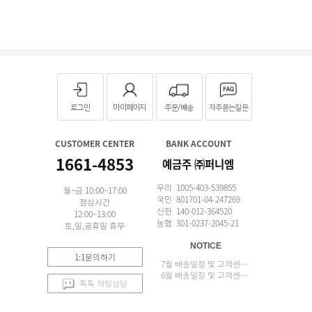
로그인
마이페이지
주문/배송
자주묻는질문
CUSTOMER CENTER
BANK ACCOUNT
1661-4853
예금주 ㈜퍼니엠
우리 1005-403-539855
월~금 10:00~17:00
국민 801701-04-247269
점심시간
신한 140-012-364520
12:00~13:00
농협 301-0237-2045-21
토,일,공휴일 휴무
NOTICE
1:1문의하기
7월 배송일정 및 고객센터 업무 안내
6월 배송일정 및 고객센터 업무 안내
톡톡 채팅상담