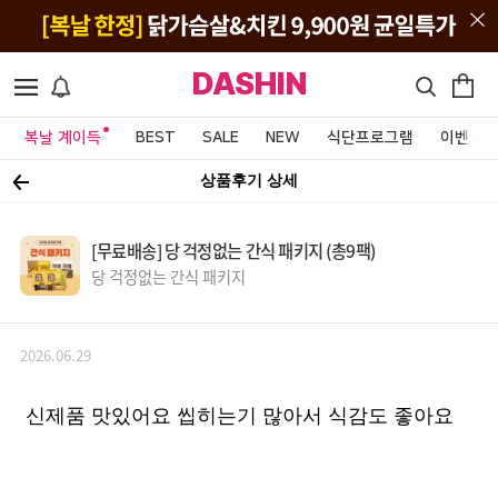
DASHIN
복날 계이득
BEST
SALE
NEW
식단프로그램
이벤트&
상품후기 상세
[무료배송] 당 걱정없는 간식 패키지 (총9팩)
당 걱정없는 간식 패키지
2026.06.29
신제품 맛있어요 씹히는기 많아서 식감도 좋아요