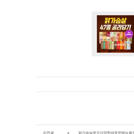
이전글
닭가슴살로도다양한새로운메뉴음