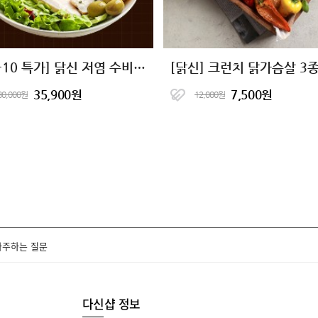
[10+10 특가] 닭신 저염 수비드 닭가슴살 20팩
[닭신] 크런치 닭가슴살 3
35,900원
7,500원
80,000원
12,000원
자주하는 질문
다신샵 정보