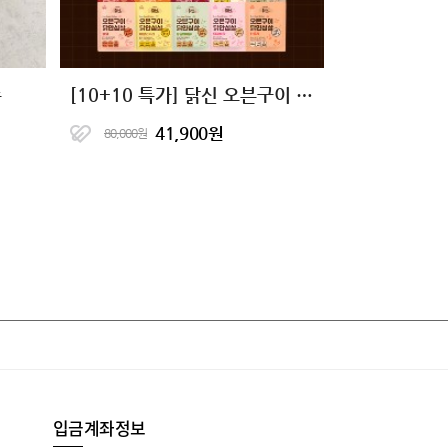
종
[10+10 특가] 닭신 오븐구이 닭안심살&닭가슴살 16종 골라담기
41,900원
80,000원
입금계좌정보