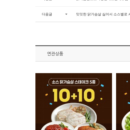
다음글
밋밋한 닭가슴살 싫어서 소스별로 
연관상품