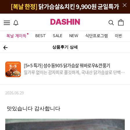
DASHIN
복날 계이득
BEST
SALE
NEW
식단프로그램
이벤트&
상품후기 상세
[5+5 특가] 성수동905 닭가슴살 꿔바로우&깐풍기
밀가루 없이는 감자피로 쫄깃하게, 국내산 닭가슴살로 단백질
UP~
2026.06.29
맛있습니다 감사합니다