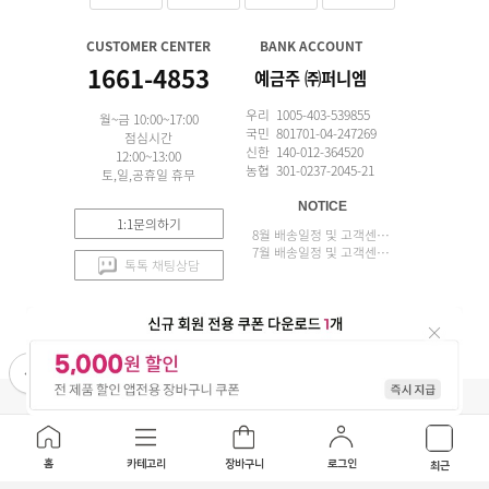
CUSTOMER CENTER
BANK ACCOUNT
1661-4853
예금주 ㈜퍼니엠
우리 1005-403-539855
월~금 10:00~17:00
국민 801701-04-247269
점심시간
신한 140-012-364520
12:00~13:00
농협 301-0237-2045-21
토,일,공휴일 휴무
NOTICE
1:1문의하기
8월 배송일정 및 고객센터 업무 안내
7월 배송일정 및 고객센터 업무 안내
톡톡 채팅상담
APP 설치
(주)퍼니엠 사업자정보
사업자번호조회
구매안전서비스
개인정보취급방침
이용약관
홈
카테고리
장바구니
로그인
최근