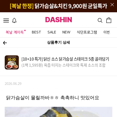
DASHIN
복날 계이득
BEST
SALE
NEW
식단프로그램
이벤트&
상품후기 상세
[10+10 특가] 닭신 소스 닭가슴살 스테이크 5종 골라담기
(1팩 1,595원) 육즙 터지는 스테이크와 특제 소스의 조합
2026.06.29
닭가슴살이 물릴까바ㅎㅎ 촉촉하니 맛있어요