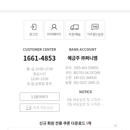
로그인
마이페이지
주문/배송
자주묻는질문
CUSTOMER CENTER
BANK ACCOUNT
1661-4853
예금주 ㈜퍼니엠
우리 1005-403-539855
월~금 10:00~17:00
국민 801701-04-247269
점심시간
신한 140-012-364520
12:00~13:00
농협 301-0237-2045-21
토,일,공휴일 휴무
NOTICE
1:1문의하기
8월 배송일정 및 고객센터 업무 안내
7월 배송일정 및 고객센터 업무 안내
톡톡 채팅상담
APP 설치