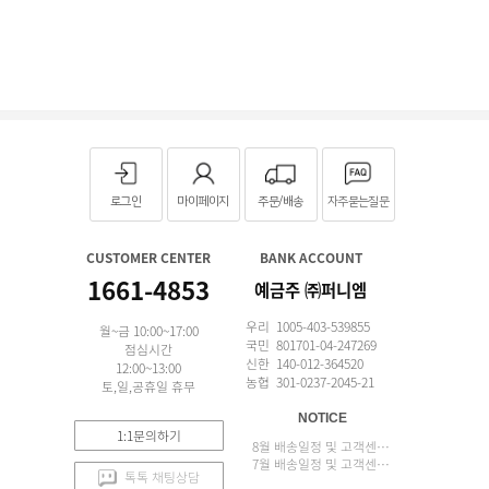
로그인
마이페이지
주문/배송
자주묻는질문
CUSTOMER CENTER
BANK ACCOUNT
1661-4853
예금주 ㈜퍼니엠
우리 1005-403-539855
월~금 10:00~17:00
국민 801701-04-247269
점심시간
신한 140-012-364520
12:00~13:00
농협 301-0237-2045-21
토,일,공휴일 휴무
NOTICE
1:1문의하기
8월 배송일정 및 고객센터 업무 안내
7월 배송일정 및 고객센터 업무 안내
톡톡 채팅상담