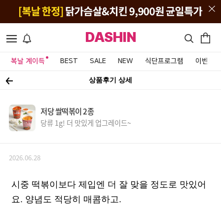
DASHIN
복날 계이득
BEST
SALE
NEW
식단프로그램
이벤트&
상품후기 상세
저당 쌀떡볶이 2종
당류 1g! 더 맛있게 업그레이드~
2026.06.28
시중 떡볶이보다 제입엔 더 잘 맞을 정도로 맛있어
요. 양념도 적당히 매콤하고.