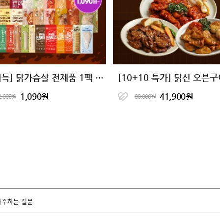
[계이득] 닭가슴살 전제품 1팩 특가
1,090원
41,900원
2,000원
80,000원
자주하는 질문