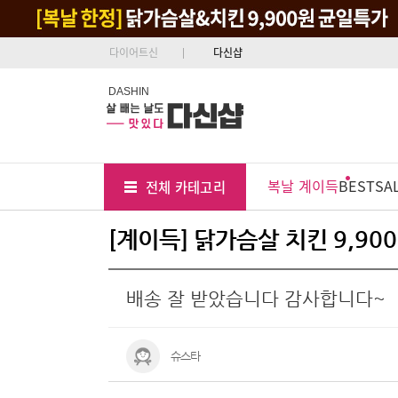
다이어트신
다신샵
DASHIN
Tab
Menu
복날 계이득
BEST
SA
전체 카테고리
Position
[계이득] 닭가슴살 치킨 9,90
배송 잘 받았습니다 감사합니다~
슈스타