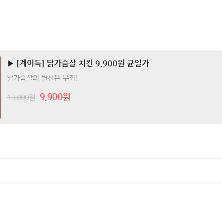
▶ [계이득] 닭가슴살 치킨 9,900원 균일가
닭가슴살의 변신은 무죄!
9,900원
13,800원