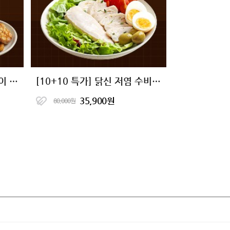
[10+10 특가] 닭신 오븐구이 닭안심살 7종 골라담기
[10+10 특가] 닭신 저염 수비드 닭가슴살 20팩
35,900원
80,000원