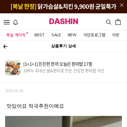
DASHIN
복날 계이득
BEST
SALE
NEW
식단프로그램
이벤트&
상품후기 상세
[1+1+1] 든든한 한끼 오늘은 현미밥 17종
100% 국내산 쌀&현미로 만든 건강한 현미밥 식단
2026.06.28
맛있어요 적극추천이예요