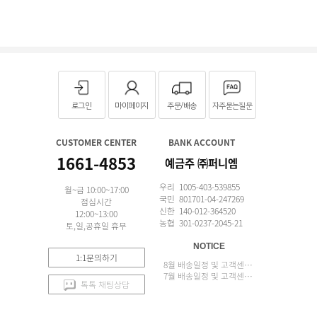
로그인
마이페이지
주문/배송
자주묻는질문
CUSTOMER CENTER
BANK ACCOUNT
1661-4853
예금주 ㈜퍼니엠
우리 1005-403-539855
월~금 10:00~17:00
국민 801701-04-247269
점심시간
신한 140-012-364520
12:00~13:00
농협 301-0237-2045-21
토,일,공휴일 휴무
NOTICE
1:1문의하기
8월 배송일정 및 고객센터 업무 안내
7월 배송일정 및 고객센터 업무 안내
톡톡 채팅상담