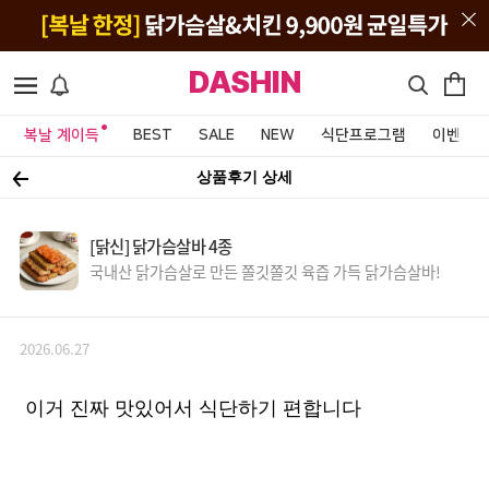
DASHIN
복날 계이득
BEST
SALE
NEW
식단프로그램
이벤트&
상품후기 상세
[닭신] 닭가슴살바 4종
국내산 닭가슴살로 만든 쫄깃쫄깃 육즙 가득 닭가슴살바!
2026.06.27
이거 진짜 맛있어서 식단하기 편합니다