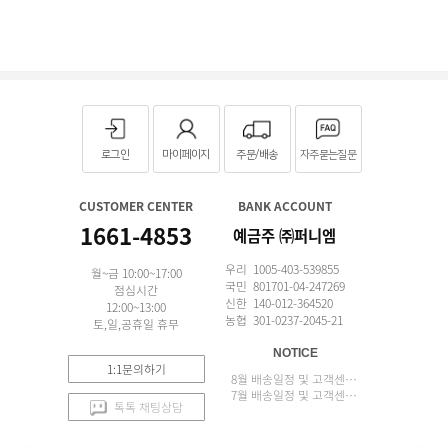
로그인
마이페이지
주문/배송
자주묻는질문
CUSTOMER CENTER
BANK ACCOUNT
1661-4853
예금주 ㈜퍼니엠
우리 1005-403-539855
월~금 10:00~17:00
국민 801701-04-247269
점심시간
신한 140-012-364520
12:00~13:00
농협 301-0237-2045-21
토,일,공휴일 휴무
NOTICE
1:1문의하기
8월 배송일정 및 고객센터 업무 안내
7월 배송일정 및 고객센터 업무 안내
톡톡 채팅상담