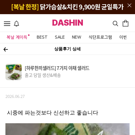
DASHIN
복날 계이득
BEST
SALE
NEW
식단프로그램
이벤트&
상품후기 상세
[하루한끼샐러드] 7가지 야채 샐러드
출고 당일 생산&배송
2026.06.27
시중에 파는것보다 신선하고 좋습니다