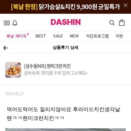
DASHIN
복날 계이득
BEST
SALE
NEW
식단프로그램
이벤트&
상품후기 상세
[성수동905] 현미크런치킨
겉바속촉! 현미를 두번 입혀 고소해요~
2026.06.27
먹어도먹어도 질리지않아요 후라이드치킨생각날
땐ㅋㅋ현미크런치킨ㅋㅋ