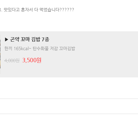
. 맛있다고 혼자서 다 먹었습니다??????
▶ 곤약 꼬마 김밥 7종
한끼 165kcal~ 탄수화물 저감 꼬마김밥
3,500원
4,000원