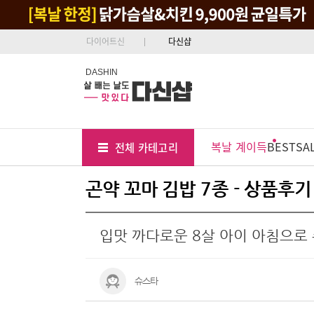
다이어트신
다신샵
DASHIN
Tab
Menu
복날 계이득
BEST
SA
전체 카테고리
Position
곤약 꼬마 김밥 7종 - 상품후기
입맛 까다로운 8살 아이 아침으로
슈스타