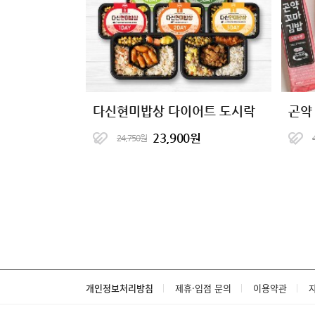
다신현미밥상 다이어트 도시락
곤약
23,900원
24,750원
개인정보처리방침
제휴·입점 문의
이용약관