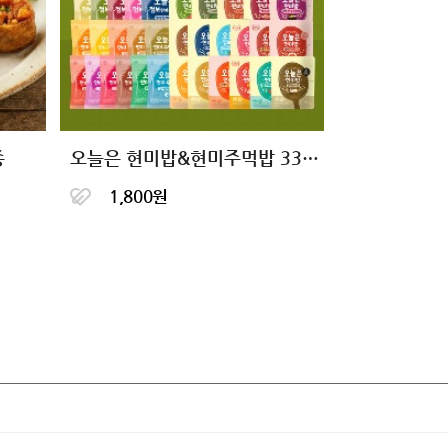
종
오늘은 현미밥&현미주먹밥 33종 1팩 골라담기
1,800원