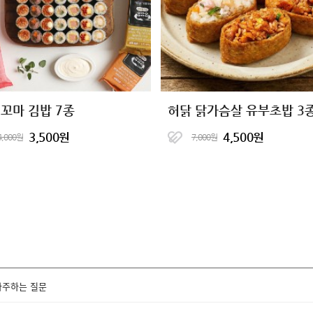
 꼬마 김밥 7종
허닭 닭가슴살 유부초밥 3
3,500원
4,500원
4,000원
7,000원
자주하는 질문