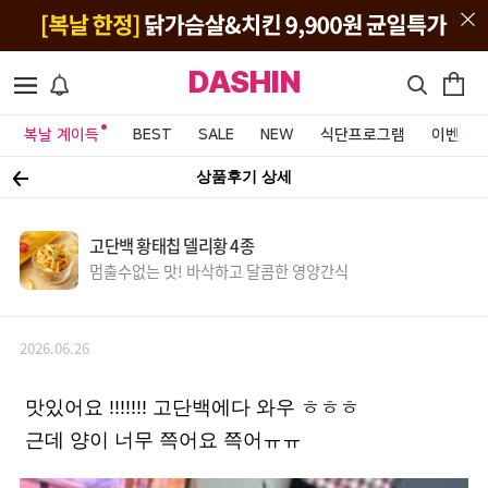
DASHIN
복날 계이득
BEST
SALE
NEW
식단프로그램
이벤트&
상품후기 상세
고단백 황태칩 델리황 4종
멈출수없는 맛! 바삭하고 달콤한 영양간식
2026.06.26
맛있어요 !!!!!!! 고단백에다 와우 ㅎㅎㅎ
근데 양이 너무 쯕어요 쯕어ㅠㅠ