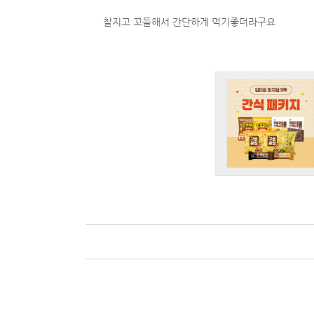
찰지고 꼬들해서 간단하게 먹기좋더라구요