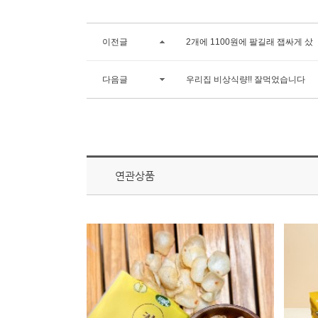
이전글
2개에 1100원에 팔길래 잽싸게 샀
다음글
우리집 비상식량!! 잘먹었습니다
연관상품