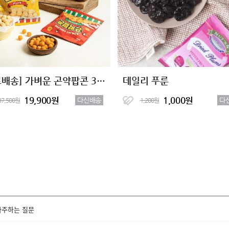
[무료배송] 가벼운 곤약팝콘 3종 15봉
데일리 푸룬
19,900원
1,000원
다신배송
다
37,500원
1,200원
자주하는 질문