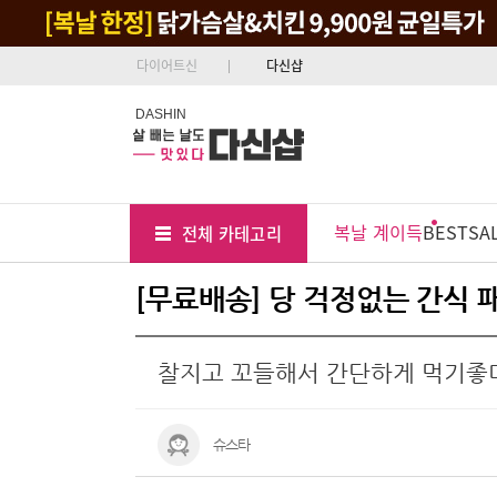
다이어트신
다신샵
DASHIN
Tab
Menu
복날 계이득
BEST
SA
전체 카테고리
Position
[무료배송] 당 걱정없는 간식 패
찰지고 꼬들해서 간단하게 먹기좋
슈스타