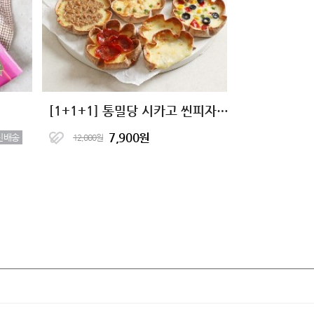
[1+1+1] 통밀당 시카고 씬피자 8종
7,900원
신배송
12,000원