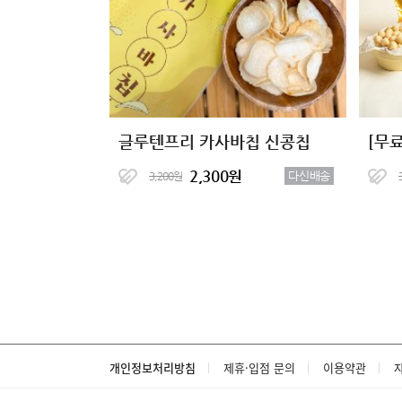
글루텐프리 카사바칩 신콩칩
2,300원
다신배송
3,200원
개인정보처리방침
제휴·입점 문의
이용약관