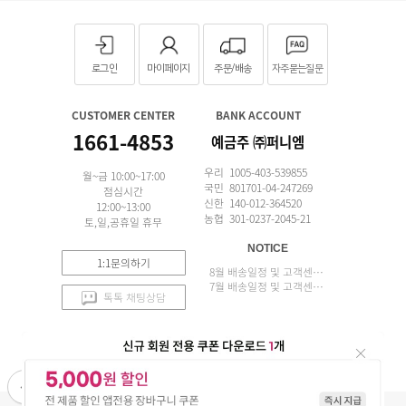
로그인
마이페이지
주문/배송
자주묻는질문
CUSTOMER CENTER
BANK ACCOUNT
1661-4853
예금주 ㈜퍼니엠
우리 1005-403-539855
월~금 10:00~17:00
국민 801701-04-247269
점심시간
신한 140-012-364520
12:00~13:00
농협 301-0237-2045-21
토,일,공휴일 휴무
NOTICE
1:1문의하기
8월 배송일정 및 고객센터 업무 안내
7월 배송일정 및 고객센터 업무 안내
톡톡 채팅상담
APP 설치