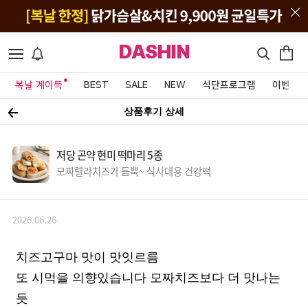
DASHIN
복날 계이득
BEST
SALE
NEW
식단프로그램
이벤트&
상품후기 상세
저당 곤약 현미 떡마리 5종
모짜렐라치즈가 듬뿍~ 식사대용 건강떡
2026.06.26
치즈고구마 맛이 맛잇르름
또 시먹을 의향있습니다 모짜치즈보다 더 맛나는
듯