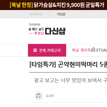
다이어트신
다신샵
DASHIN
Tab
Menu
복날 계이득
BEST
SA
전체 카테고리
Position
[타임특가] 곤약현미떡마리 5종 
광고 보고는 너무 맛있어 보여서 
슈스타