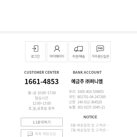
로그인
마이페이지
주문/배송
자주묻는질문
CUSTOMER CENTER
BANK ACCOUNT
1661-4853
예금주 ㈜퍼니엠
우리 1005-403-539855
월~금 10:00~17:00
국민 801701-04-247269
점심시간
신한 140-012-364520
12:00~13:00
농협 301-0237-2045-21
토,일,공휴일 휴무
NOTICE
1:1문의하기
8월 배송일정 및 고객센터 업무 안내
7월 배송일정 및 고객센터 업무 안내
톡톡 채팅상담