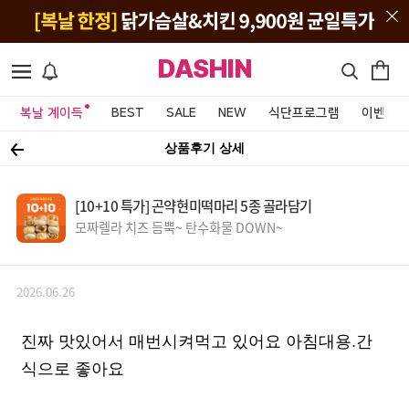
DASHIN
복날 계이득
BEST
SALE
NEW
식단프로그램
이벤트&
상품후기 상세
[10+10 특가] 곤약현미떡마리 5종 골라담기
모짜렐라 치즈 듬뿍~ 탄수화물 DOWN~
2026.06.26
진짜 맛있어서 매번시켜먹고 있어요 아침대용.간
식으로 좋아요