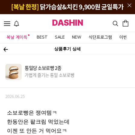
DASHIN
복날 계이득
BEST
SALE
NEW
식단프로그램
이벤트&
상품후기 상세
통밀당 소보로빵 2종
가볍게 즐기는 통밀 소보로빵
2026.06.25
소보로빵은 쟁여템ㅋ
한동안은 팥크림 먹었는데
이젠 또 안든 거 먹어요ㅋ