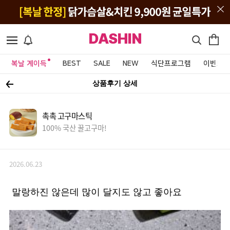
DASHIN
복날 계이득
BEST
SALE
NEW
식단프로그램
이벤트&
상품후기 상세
촉촉 고구마스틱
100% 국산 꿀고구마!
2026.06.23
말랑하진 않은데 많이 달지도 않고 좋아요