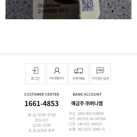
로그인
마이페이지
주문/배송
자주묻는질문
CUSTOMER CENTER
BANK ACCOUNT
1661-4853
예금주 ㈜퍼니엠
우리 1005-403-539855
월~금 10:00~17:00
국민 801701-04-247269
점심시간
신한 140-012-364520
12:00~13:00
농협 301-0237-2045-21
토,일,공휴일 휴무