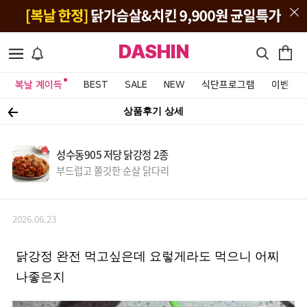
DASHIN
복날 계이득
BEST
SALE
NEW
식단프로그램
이벤트&
상품후기 상세
성수동905 저당 닭강정 2종
부드럽고 쫄깃한 순살 닭다리
2026.06.23
닭강정 완전 먹고싶은데 요렇게라도 먹으니 어찌
나좋은지