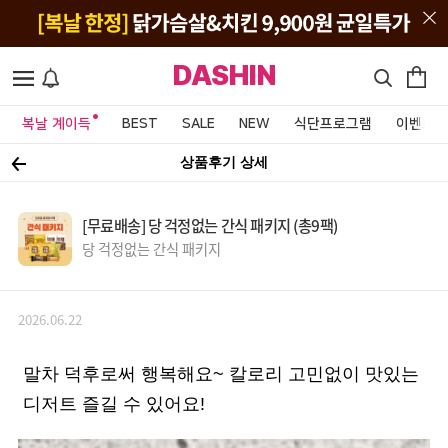
DASHIN
복날 계이득
BEST
SALE
NEW
식단프로그램
이벤트&
상품후기 상세
[무료배송] 당 걱정없는 간식 패키지 (총9팩)
당 걱정없는 간식 패키지
2026.06.22
말차 덕후로써 행복해요~ 칼로리 고민없이 맛있는
디저트 즐길 수 있어요!